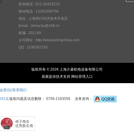
新
联系电话 :
021-35433276
向
移动电话 :
13391006756
地址 :
上海闵行经济技术开发区
Email :
Jenny.liu@189.cn
邮编 :
201199
公司网址 :
http://www.jielingchina.com
QQ :
1538282103
版权所有 © 2026 上海介菱机电设备有限公司
易展提供技术支持
网站管理入口
会责任
|
联系我们
0312
|
版权问题及信息删除： 0756-2183556
业务咨询：