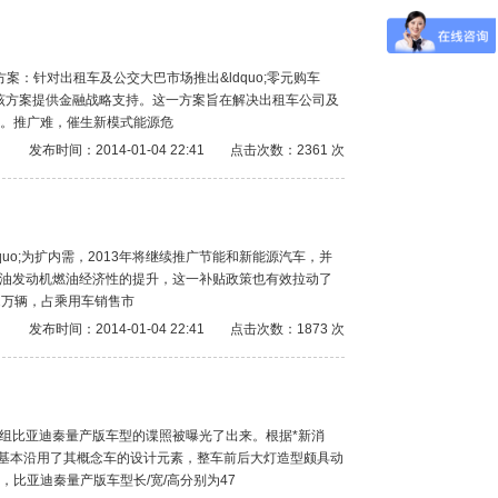
方案：针对出租车及公交大巴市场推出&ldquo;零元购车
开行)为该方案提供金融战略支持。这一方案旨在解决出租车公司及
。推广难，催生新模式能源危
发布时间：2014-01-04 22:41
点击次数：2361 次
dquo;为扩内需，2013年将继续推广节能和新能源汽车，并
进汽油发动机燃油经济性的提升，这一补贴政策也有效拉动了
52万辆，占乘用车销售市
发布时间：2014-01-04 22:41
点击次数：1873 次
日前，一组比亚迪秦量产版车型的谍照被曝光了出来。根据*新消
型基本沿用了其概念车的设计元素，整车前后大灯造型颇具动
比亚迪秦量产版车型长/宽/高分别为47