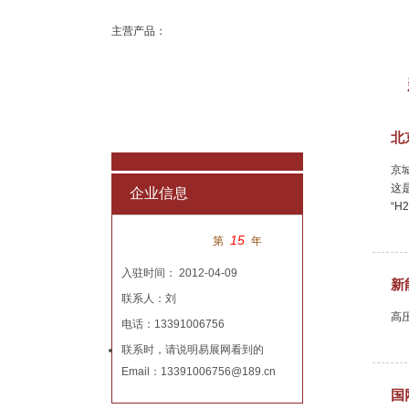
主营产品：
公司新闻
北
京
这
企业信息
“
15
第
年
入驻时间： 2012-04-09
新
联系人：刘
高压
电话：13391006756
联系时，请说明易展网看到的
Email：13391006756@189.cn
国