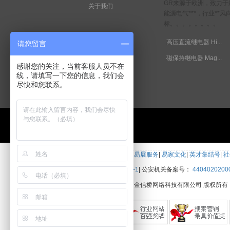
GR来源于欧洲，致力于
关于我们
能源电气***，行业**风
标。。。。。。。。
高压直流继电器 Hi...
请您留言
磁保持继电器 Mag...
感谢您的关注，当前客服人员不在
线，请填写一下您的信息，我们会
尽快和您联系。
关于我们
|
易展动态
|
易展荣誉
|
易展服务
|
易家文化
|
英才集结号
|
社
备案号：
粤ICP备11010883号-1
|
公安机关备案号：
4404020200
Copyright?2004-2017 珠海市金信桥网络科技有限公司 版权所有