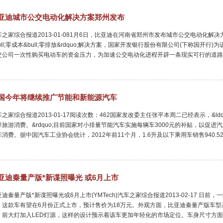
亚迪城市公交电动化解决方案郑州发布
车之家综合报道2013-01-081月6日，比亚迪在河南省郑州市发布城市公交电动化解决
bull;零成本&bull;零排放&rdquo;解决方案，国家开发银行股份有限公司(下称国
交公司一次性购买电动车的资金压力，为加速公交电动化进程开辟一条现实可行的道路
国今年将继续推广节能和新能源汽车
车之家综合报道2013-01-17阅读次数：462国家发改委主任张平本周二已经表示，&l
导旅游消费。&rdquo;目前国家对小排量节能汽车实施每辆车3000元的补贴，以促
车消费。据中国汽车工业协会统计，2012年前11个月，1.6升及以下乘用车销售940.
亚迪秦量产版*新谍照曝光 或6月上市
亚迪秦量产版*新谍照曝光或6月上市(YMTech)汽车之家综合报道2013-02-17 
，这款车有望在6月份正式上市，预计售价为18万元。外观方面，比亚迪秦量产版车
，前大灯加入LED灯源，这样的设计预示着该车更加年轻化的市场定位。车身尺寸方面，