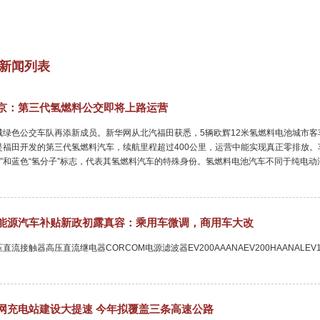
新闻列表
京：第三代氢燃料公交即将上路运营
城绿色公交车队再添新成员。新华网从北汽福田获悉，5辆欧辉12米氢燃料电池城市客
是福田开发的第三代氢燃料汽车，续航里程超过400公里，运营中能实现真正零排放。
H2”和蓝色“氢分子”标志，代表其氢燃料汽车的特殊身份。氢燃料电池汽车不同于纯电
能源汽车补贴新政初露真容：乘用车微调，商用车大改
直流接触器高压直流继电器CORCOM电源滤波器EV200AAANAEV200HAANALEV100A4A
网充电站建设大提速 今年拟覆盖三条高速公路