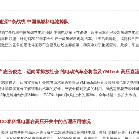
能源**条战线 中国氢燃料电池掉队
能源**条战线中国氢燃料电池掉队 中国电动车正在退烧，欧美日车企已经对氢燃料电
与丰田联盟，计划到2020年联合生产一款氢燃料电池汽车。4天后戴姆勒、福特和日产
期激烈的竞争前景使得国际车企巨头纷纷抛弃前嫌，和竞争对手抱团应对。此前，车企
产志贺俊之：迈向零排放社会 纯电动汽车必将普及YMTech 高压直
产志贺俊之：迈向零排放社会纯电动汽车必将普及YMTech高压直流接触器也随之热销日经能
能让消费者充分了解纯电动汽车的好处，应该会得到更多的利用。虽然需要花费些时间
13年是纯电动汽车&ldquo;LEAF&rdquo;(聆风)上市的第3年，今年将进一步扩大市
YCO泰科继电器在高压开关中的合理应用情况
、概述 目前使用的高压开关设备的二次系统由众多的继电器、多触点辅助开关、行程
0％，面对纷繁复杂的继电器类产品，如何合理选择、正确应用，是系统开发、设计人