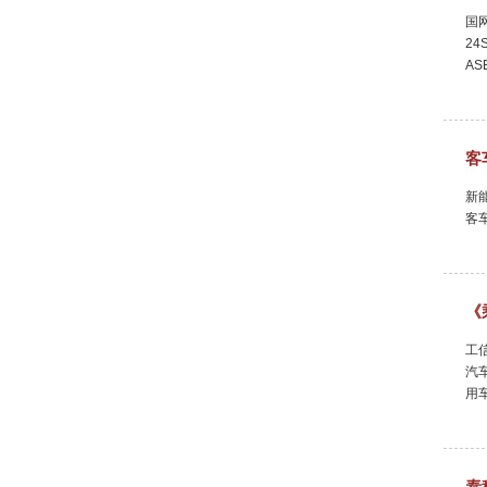
国网
24
AS
客
新能
客
《
工
汽
用
泰