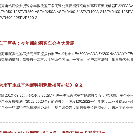
充电站建设大提速今年拟覆盖三条高速公路新能源充电桩高压直流接触器EV200AAANAEV200
SEVR50-12SEVR250-ASEVR250A-ASEVR400-24SEVR400A-24SEVR400-12SEV
EVR600-12SEVR600-2
车三巨头：今年新能源客车会有大发展
源车配套电池保护高压直流接触器/EV继电器：EV200AAANA EV200HAANA YMTECH 如
车销量的增加，是来自于需求和供给两个方面。一方面，客户需求增加，销量当然会增
乘用车企业平均燃料消耗量核算办法》全文
信部2013-03-21阅读次数：22287为进一步完善汽车节能管理制度，实施乘用车
车产业发展规划（2012-2020年）的通知》（国发[2012]22号）要求，工业和
车企业平均燃料消耗量核算办法》，现予以公告，请有关单位遵照执行。乘用车企业平
科电子中国区总部落“沪”上海，推动互连技术和应用**