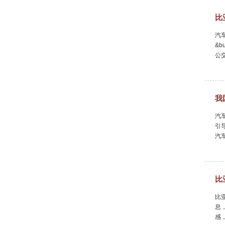
比
汽
&
公
我
汽
引
汽
比
比
息
感