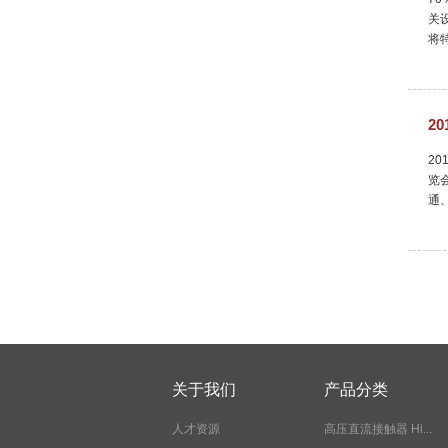
关
将
2
2
览
通
关于我们
产品分类
人才资源
高压直流接触器 Hi...