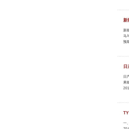
新
新
马
预
日
日
果
20
T
一
7