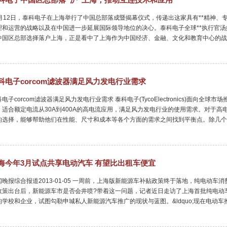
0月12日，泰科电子在上海举行了中国总部落成暨揭幕仪式，传递出这家具有**精神、
理和运营的战略以及在中国进一步延展国际领导地位的决心。泰科电子全球**执行官汤姆˙林奇
中国区总部选择落户上海，正是看中了上海作为中国经济、金融、文化和教育中心的战
科电子corcom滤波器满足风力发电行业需求
电子corcom滤波器满足风力发电行业需求 泰科电子(TycoElectronics)面向
，适合额定电流从30A到400A的高电流应用，满足风力发电行业的使用需求。对于高电
的选择，能够帮助他们在性能、尺寸和成本等各个方面的需求之间找到平衡点。除几个
海今年3月试点共享电动汽车 有望比出租车便宜
闻晚报综合报道2013-01-05 一周前，上海版新能源车补贴政策终于落地，纯电动
政策出台后，新能源车市是否会井喷?带着这一问题，记者近日走访了上海首批纯电动
的学校和企业，试图勾勒申城私人新能源汽车推广的现状与蓝图。&ldquo;现在电动