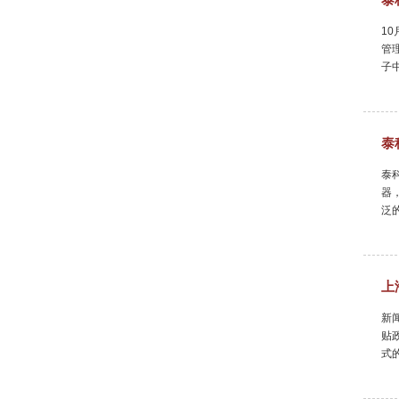
1
管
子
泰
泰科
器
泛
上
新
贴
式