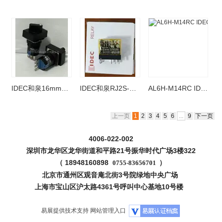
IDEC和泉16mm选择开关AS6H-2Y1C长方形3脚一开一闭
IDEC和泉RJ2S-CL-A220继电器8脚座8A AC220V
AL6H-M14RC IDEC和泉16孔径按钮开关长方形白色5脚
上一页
1
2
3
4
5
6
...
9
下一页
4006-022-002
深圳市龙华区龙华街道和平路
21
号振华时代广场
3
楼322
（
18948160898
）
0755-83656701
北京市通州区观音庵北街
3
号院绿地中央广场
上海市宝山区沪太路
4361
号呼叫中心基地
10
号楼
易展提供技术支持
网站管理入口