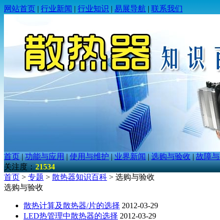
网站首页
|
行业新闻
|
行业知识
|
易展导航
|
联系我们
首页
|
功能与应用
|
使用与维护
|
业界新闻
|
选购与验收
|
故障与
关注度：
21534
首页
>
专题
>
散热器知识百科
> 选购与验收
选购与验收
散热计算及散热器/片的选择
2012-03-29
LED热管理中散热器的选择
2012-03-29