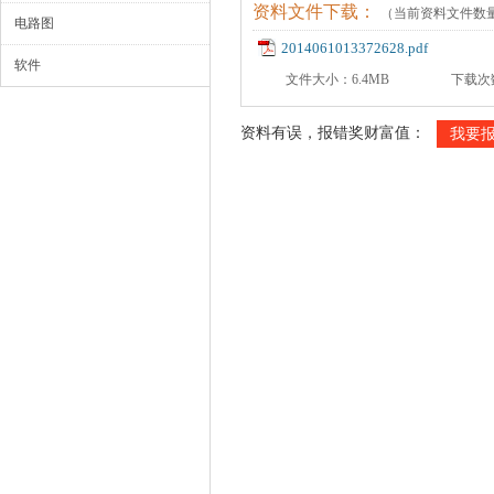
资料文件下载：
（当前资料文件数
电路图
2014061013372628.pdf
软件
文件大小：6.4MB
下载次
资料有误，报错奖财富值：
我要