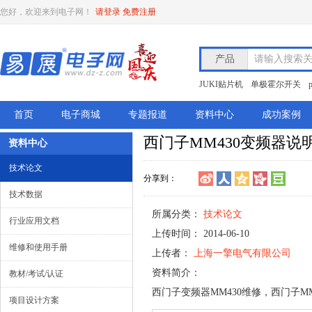
您好，欢迎来到电子网！
请登录
免费注册
产品
请输入搜索
JUKI贴片机
单极霍尔开关
首页
电子商城
专题报道
资料中心
成功案例
西门子MM430变频器说
资料中心
技术论文
分享到：
技术数据
所属分类：
技术论文
行业应用文档
上传时间：
2014-06-10
维修和使用手册
上传者：
上海一擎电气有限公司
资料简介：
教材/考试/认证
西门子变频器MM430维修，西门子M
项目设计方案