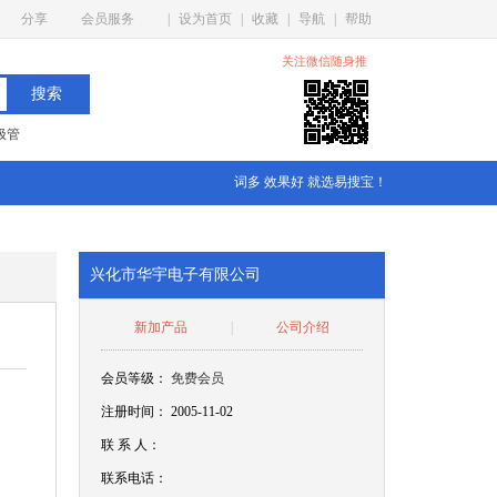
分享
会员服务
|
设为首页
|
收藏
|
导航
|
帮助
关注微信随身推
二极管
词多 效果好 就选易搜宝！
兴化市华宇电子有限公司
新加产品
|
公司介绍
会员等级：
免费会员
注册时间： 2005-11-02
联
系
人：
联系电话：