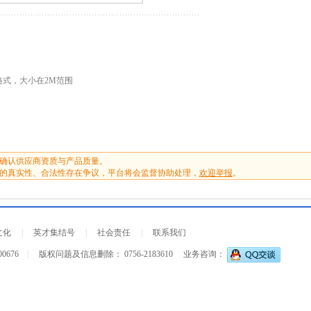
G格式，大小在2M范围
确认供应商资质与产品质量。
的真实性、合法性存在争议，平台将会监督协助处理，
欢迎举报
。
文化
|
英才集结号
|
社会责任
|
联系我们
00676
|
版权问题及信息删除： 0756-2183610
业务咨询：