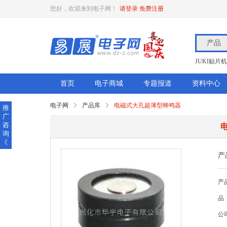
您好，欢迎来到电子网！
请登录
免费注册
产品
JUKI贴片机
首页
电子商城
专题报道
资料中心
电子网
产品库
电磁式大孔超薄型蜂鸣器
推
广
咨
询
《
产
产
品
公