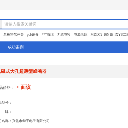
请输入搜索关键词
单极霍尔开关
pcb设备
***海绵
无感电容
电源供应
MDD72-16N1B-IXYS
成功案例
电磁式大孔超薄型蜂鸣器
< 面议
品价格：
品型号：
牌：
司名称：兴化市华宇电子有限公司