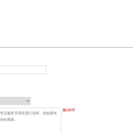
限
100
字