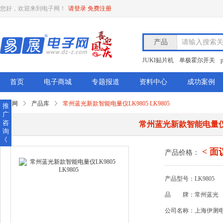
您好，欢迎来到电子网！
请登录
免费注册
产品
请输入搜索
JUKI贴片机
单极霍尔开关
首页
电子商城
专题报道
资料中心
成功案例
电子网
产品库
常州蓝光新款智能电量仪LK9805 LK9805
推
广
咨
常州蓝光新款智能电量仪LK
询
《
< 面
产品价格：
产品型号：LK9805
品
牌：常州蓝光
公司名称：上海伊测