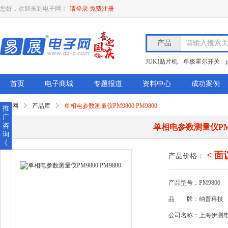
您好，欢迎来到电子网！
请登录
免费注册
产品
请输入搜索
JUKI贴片机
单极霍尔开关
首页
电子商城
专题报道
资料中心
成功案例
电子网
产品库
单相电参数测量仪PM9800 PM9800
推
广
咨
单相电参数测量仪PM98
询
《
< 面
产品价格：
产品型号：PM9800
品
牌：纳普科技
公司名称：上海伊测